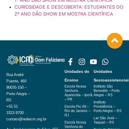
CURIOSIDADE E DESCOBERTA: ESTUDANTES DO
2º ANO DÃO SHOW EM MOSTRA CIENTÍFICA
Unidades de
Unidades
Rua André
Ensino
Socioassistenciai
Puente, 460
Escola Nossa
Instituto São
90035-150 –
Senhora
Benedito – Porto
Porto Alegre –
Aparecida – Iporã
Alegre – RS
– PR
RS
Instituto
+55 51
Escola Pio XII –
Providência –
Rio de Janeiro –
Porto Alegre – RS
3323.9700
RJ
Lar São José –
contato@redeicm.org.br
Escola Nossa
Taquari – RS
Senhora do