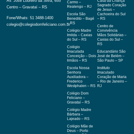
Av. José Loureiro da Silva, 655
Casa da Criança
Carmo –
Sagrado Coração
Realengo – RJ
Centro – Gravataí – RS
de Jesus –
Escola São
Cachoeira do Sul
Fone/Whats: 51 3488-1400
Benedito – Bagé
– RS
– RS
colegio@colegiodomfeliciano.com.br
Centro de
Colégio Madre
Convivência
Imilda – Caxias
Mãos Solidárias –
do Sul – RS
Caxias do Sul –
RS
Colégio
Imaculada
Educandário São
Conceição – Dois
José de Belém –
Irmãos – RS
São Paulo – SP
Escola Nossa
Instituto
Senhora
Imaculado
Auxiliadora –
Coração de Maria
Frederico
– Rio de Janeiro –
Westphalen – RS
RJ
Colégio Dom
Feliciano –
Gravataí – RS
Colégio Madre
Bárbara –
Lajeado – RS
Colégio Mãe de
Deus – Porto