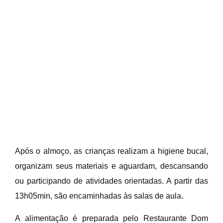
12h:
Descanso monitorado.
Opção 2:
Das
10h às 13h05min
, incluindo
almoço.
10h:
Recepção dos estudantes,
atividades dirigidas e auxílio aos
temas.
11h15min às 11h45min:
Almoço e
higiene.
12h:
Descanso monitorado.
Após o almoço, as crianças realizam a higiene bucal,
organizam seus materiais e aguardam, descansando
ou participando de atividades orientadas. A partir das
13h05min, são encaminhadas às salas de aula.
A alimentação é preparada pelo Restaurante Dom