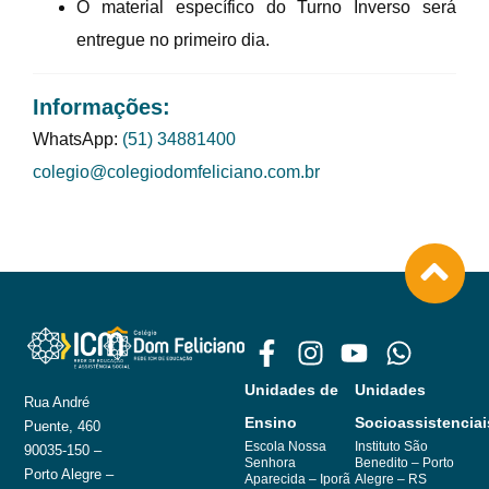
O material específico do Turno Inverso será
entregue no primeiro dia.
Informações:
WhatsApp:
(51) 34881400
colegio@colegiodomfeliciano.com.br
Unidades de
Unidades
Rua André
Ensino
Socioassistenciai
Puente, 460
Escola Nossa
Instituto São
90035-150 –
Senhora
Benedito – Porto
Porto Alegre –
Aparecida – Iporã
Alegre – RS