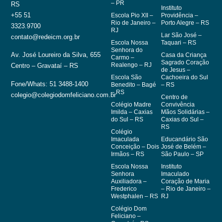
– PR
RS
Instituto
+55 51
Escola Pio XII –
Providência –
Rio de Janeiro –
Porto Alegre – RS
3323.9700
RJ
Lar São José –
contato@redeicm.org.br
Escola Nossa
Taquari – RS
Senhora do
Av. José Loureiro da Silva, 655
Casa da Criança
Carmo –
Sagrado Coração
Realengo – RJ
Centro – Gravataí – RS
de Jesus –
Escola São
Cachoeira do Sul
Fone/Whats: 51 3488-1400
Benedito – Bagé
– RS
– RS
colegio@colegiodomfeliciano.com.br
Centro de
Colégio Madre
Convivência
Imilda – Caxias
Mãos Solidárias –
do Sul – RS
Caxias do Sul –
RS
Colégio
Imaculada
Educandário São
Conceição – Dois
José de Belém –
Irmãos – RS
São Paulo – SP
Escola Nossa
Instituto
Senhora
Imaculado
Auxiliadora –
Coração de Maria
Frederico
– Rio de Janeiro –
Westphalen – RS
RJ
Colégio Dom
Feliciano –