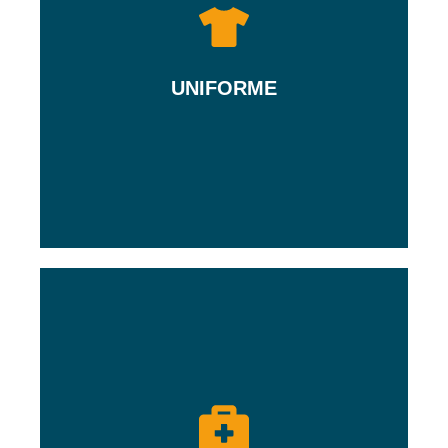
escolares.
obrigatório, exceto no período de férias
UNIFORME
O uso do uniforme do Colégio é
e-mail.
e orientação por escrito, via aplicativo ou