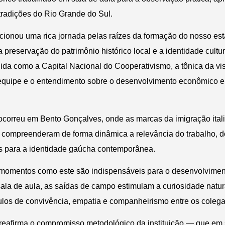
 tradições do Rio Grande do Sul.
ionou uma rica jornada pelas raízes da formação do nosso esta
 preservação do patrimônio histórico local e a identidade cultu
da como a Capital Nacional do Cooperativismo, a tônica da vis
equipe e o entendimento sobre o desenvolvimento econômico e 
ocorreu em Bento Gonçalves, onde as marcas da imigração itali
s compreenderam de forma dinâmica a relevância do trabalho, 
s para a identidade gaúcha contemporânea.
momentos como este são indispensáveis para o desenvolvimento
sala de aula, as saídas de campo estimulam a curiosidade natu
ulos de convivência, empatia e companheirismo entre os colega
eafirma o compromisso metodológico da instituição — que em s