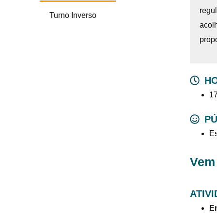
regu
Turno Inverso
acol
prop
HO
1
PÚ
Es
Vem
ATIV
E