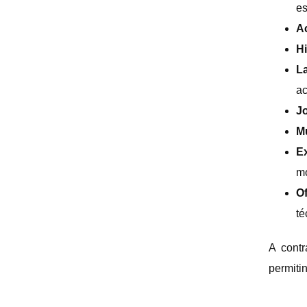
es
A
Hi
L
ac
J
M
E
m
Of
té
A contr
permiti