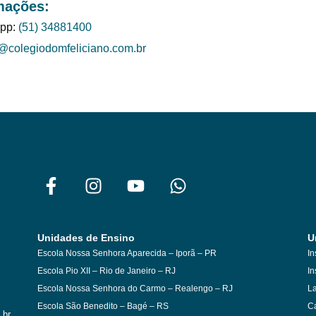
mações:
pp:
(51) 34881400
@colegiodomfeliciano.com.br
Unidades de Ensino
U
Escola Nossa Senhora Aparecida – Iporã – PR
In
Escola Pio XII – Rio de Janeiro – RJ
In
Escola Nossa Senhora do Carmo – Realengo – RJ
La
Escola São Benedito – Bagé – RS
Ca
.br