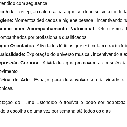
tendido com segurança.
colhida:
Recepção calorosa para que seu filho se sinta confortá
giene:
Momentos dedicados à higiene pessoal, incentivando há
anche com Acompanhamento Nutricional:
Oferecemos la
ompanhados por profissionais qualificados.
ogos Orientados:
Atividades lúdicas que estimulam o raciocíni
usicalidade:
Exploração do universo musical, incentivando a ex
xpressão Corporal:
Atividades que promovem a consciência 
ovimento.
icina de Arte:
Espaço para desenvolver a criatividade e h
cnicas.
atação do Turno Estendido é flexível e pode ser adaptada
ndo a escolha de uma vez por semana até todos os dias.