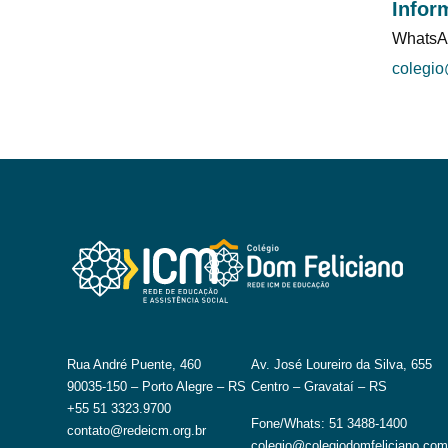
Infor
WhatsA
colegio
Rua André Puente, 460
Av. José Loureiro da Silva, 655
90035-150 – Porto Alegre – RS
Centro – Gravataí – RS
+55 51 3323.9700
Fone/Whats: 51 3488-1400
contato@redeicm.org.br
colegio@colegiodomfeliciano.com