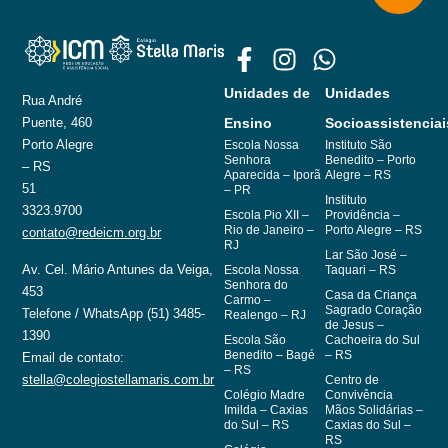
Unidades de
Unidades
Rua André
Puente, 460
Ensino
Socioassistenciai
Porto Alegre
Escola Nossa
Instituto São
Senhora
Benedito – Porto
– RS
Aparecida – Iporã
Alegre – RS
51
– PR
Instituto
3323.9700
Escola Pio XII –
Providência –
Rio de Janeiro –
Porto Alegre – RS
contato@redeicm.org.br
RJ
Lar São José –
Av. Cel. Mário Antunes da Veiga,
Escola Nossa
Taquari – RS
Senhora do
453
Casa da Criança
Carmo –
Sagrado Coração
Telefone / WhatsApp (51) 3485-
Realengo – RJ
de Jesus –
1390
Escola São
Cachoeira do Sul
Benedito – Bagé
– RS
Email de contato:
– RS
stella@colegiostellamaris.com.br
Centro de
Colégio Madre
Convivência
Imilda – Caxias
Mãos Solidárias –
do Sul – RS
Caxias do Sul –
RS