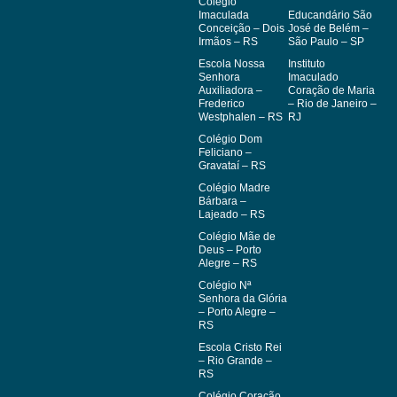
Colégio
Imaculada
Educandário São
Conceição – Dois
José de Belém –
Irmãos – RS
São Paulo – SP
Escola Nossa
Instituto
Senhora
Imaculado
Auxiliadora –
Coração de Maria
Frederico
– Rio de Janeiro –
Westphalen – RS
RJ
Colégio Dom
Feliciano –
Gravataí – RS
Colégio Madre
Bárbara –
Lajeado – RS
Colégio Mãe de
Deus – Porto
Alegre – RS
Colégio Nª
Senhora da Glória
– Porto Alegre –
RS
Escola Cristo Rei
– Rio Grande –
RS
Colégio Coração