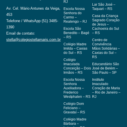
RJ
Lar São José –
Av. Cel. Mário Antunes da Veiga,
Escola Nossa
Taquari – RS
Senhora do
453
Casa da Criança
Carmo –
Sagrado Coração
Telefone / WhatsApp (51) 3485-
Realengo – RJ
de Jesus –
1390
Escola São
Cachoeira do Sul
Benedito – Bagé
– RS
Email de contato:
– RS
stella@colegiostellamaris.com.br
Centro de
Colégio Madre
Convivência
Imilda – Caxias
Mãos Solidárias –
do Sul – RS
Caxias do Sul –
RS
Colégio
Imaculada
Educandário São
Conceição – Dois
José de Belém –
Irmãos – RS
São Paulo – SP
Escola Nossa
Instituto
Senhora
Imaculado
Auxiliadora –
Coração de Maria
Frederico
– Rio de Janeiro –
Westphalen – RS
RJ
Colégio Dom
Feliciano –
Gravataí – RS
Colégio Madre
Bárbara –