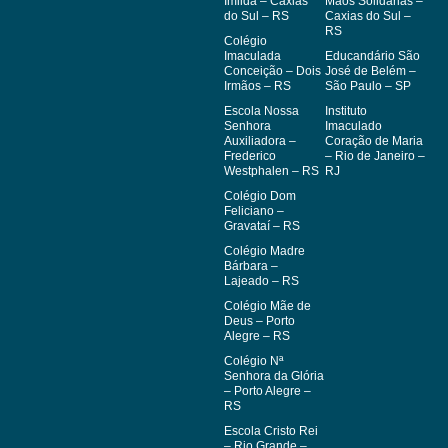
Imilda – Caxias
Mãos Solidárias –
do Sul – RS
Caxias do Sul –
RS
Colégio
Imaculada
Educandário São
Conceição – Dois
José de Belém –
Irmãos – RS
São Paulo – SP
Escola Nossa
Instituto
Senhora
Imaculado
Auxiliadora –
Coração de Maria
Frederico
– Rio de Janeiro –
Westphalen – RS
RJ
Colégio Dom
Feliciano –
Gravataí – RS
Colégio Madre
Bárbara –
Lajeado – RS
Colégio Mãe de
Deus – Porto
Alegre – RS
Colégio Nª
Senhora da Glória
– Porto Alegre –
RS
Escola Cristo Rei
– Rio Grande –