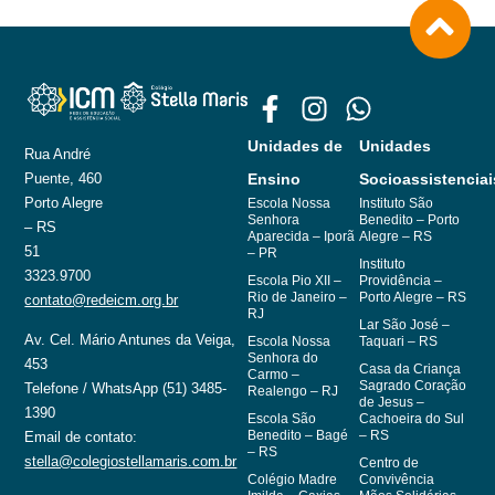
Unidades de
Unidades
Rua André
Puente, 460
Ensino
Socioassistenciai
Porto Alegre
Escola Nossa
Instituto São
Senhora
Benedito – Porto
– RS
Aparecida – Iporã
Alegre – RS
51
– PR
Instituto
3323.9700
Escola Pio XII –
Providência –
Rio de Janeiro –
Porto Alegre – RS
contato@redeicm.org.br
RJ
Lar São José –
Av. Cel. Mário Antunes da Veiga,
Escola Nossa
Taquari – RS
Senhora do
453
Casa da Criança
Carmo –
Sagrado Coração
Telefone / WhatsApp (51) 3485-
Realengo – RJ
de Jesus –
1390
Escola São
Cachoeira do Sul
Benedito – Bagé
– RS
Email de contato:
– RS
stella@colegiostellamaris.com.br
Centro de
Colégio Madre
Convivência