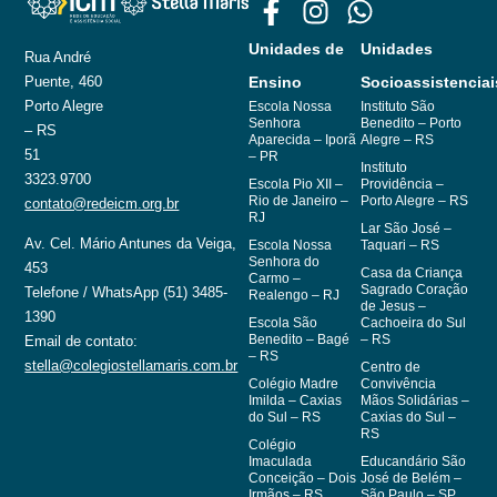
Unidades de
Unidades
Rua André
Puente, 460
Ensino
Socioassistenciai
Porto Alegre
Escola Nossa
Instituto São
Senhora
Benedito – Porto
– RS
Aparecida – Iporã
Alegre – RS
51
– PR
Instituto
3323.9700
Escola Pio XII –
Providência –
Rio de Janeiro –
Porto Alegre – RS
contato@redeicm.org.br
RJ
Lar São José –
Av. Cel. Mário Antunes da Veiga,
Escola Nossa
Taquari – RS
Senhora do
453
Casa da Criança
Carmo –
Sagrado Coração
Telefone / WhatsApp (51) 3485-
Realengo – RJ
de Jesus –
1390
Escola São
Cachoeira do Sul
Benedito – Bagé
– RS
Email de contato:
– RS
stella@colegiostellamaris.com.br
Centro de
Colégio Madre
Convivência
Imilda – Caxias
Mãos Solidárias –
do Sul – RS
Caxias do Sul –
RS
Colégio
Imaculada
Educandário São
Conceição – Dois
José de Belém –
Irmãos – RS
São Paulo – SP