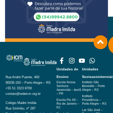
Unidades de
Unidades
Ensino
Socioassistenciai
Rua André Puente, 460
Escola Nossa
Instituto São
90035-150 – Porto Alegre – RS
Senhora
Benedito – Porto
+55 51 3323.9700
Aparecida – Iporã
Alegre – RS
– PR
contato@redeicm.org.br
Instituto
Escola Pio XII –
Providência –
Colégio Madre Imilda
Rio de Janeiro –
Porto Alegre – RS
RJ
Rua Sinimbu, nº 287
Lar São José –