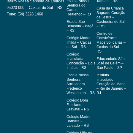
Escola Nossa
Taquari – RS
Bairro Nossa Senhora de Lourdes
Senhora do
95020-000 – Caxias do Sul – RS
Casa da Criança
Carmo –
Sagrado Coração
Fone: (54) 3228 1460
Realengo – RJ
de Jesus –
Escola São
Cachoeira do Sul
Benedito – Bagé
– RS
– RS
Centro de
Colégio Madre
Convivência
Imilda – Caxias
Mãos Solidárias –
do Sul – RS
Caxias do Sul –
RS
Colégio
Imaculada
Educandário São
Conceição – Dois
José de Belém –
Irmãos – RS
São Paulo – SP
Escola Nossa
Instituto
Senhora
Imaculado
Auxiliadora –
Coração de Maria
Frederico
– Rio de Janeiro –
Westphalen – RS
RJ
Colégio Dom
Feliciano –
Gravataí – RS
Colégio Madre
Bárbara –
Lajeado – RS
Colégio Mãe de