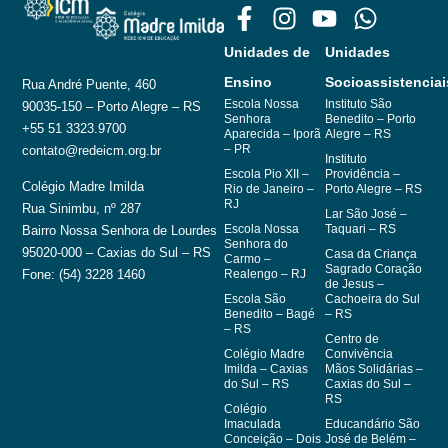
Unidades de
Unidades
Ensino
Socioassistenciai
Rua André Puente, 460
Escola Nossa
Instituto São
90035-150 – Porto Alegre – RS
Senhora
Benedito – Porto
+55 51 3323.9700
Aparecida – Iporã
Alegre – RS
– PR
contato@redeicm.org.br
Instituto
Escola Pio XII –
Providência –
Colégio Madre Imilda
Rio de Janeiro –
Porto Alegre – RS
RJ
Rua Sinimbu, nº 287
Lar São José –
Escola Nossa
Taquari – RS
Bairro Nossa Senhora de Lourdes
Senhora do
95020-000 – Caxias do Sul – RS
Casa da Criança
Carmo –
Sagrado Coração
Fone: (54) 3228 1460
Realengo – RJ
de Jesus –
Escola São
Cachoeira do Sul
Benedito – Bagé
– RS
– RS
Centro de
Colégio Madre
Convivência
Imilda – Caxias
Mãos Solidárias –
do Sul – RS
Caxias do Sul –
RS
Colégio
Imaculada
Educandário São
Conceição – Dois
José de Belém –