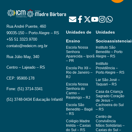
Rua André Puente, 460
Unidades de
Unidades
90035-150 – Porto Alegre – RS
+55 51 3323.9700
Ensino
Socioassistenciai
contato@redeicm.org.br
Escola Nossa
Instituto São
Senhora
Benedito – Porto
Aparecida – Iporã
Alegre – RS
Rua Júlio May, 340
– PR
Instituto
Centro – Lajeado – RS
Escola Pio XII –
Providência –
Rio de Janeiro –
Porto Alegre – RS
RJ
CEP: 95900-178
Lar São José –
Escola Nossa
Taquari – RS
Fone: (51) 3714-3341
Senhora do
Casa da Criança
Carmo –
Sagrado Coração
Realengo – RJ
(51) 3748-0434 Educação Infantil
de Jesus –
Escola São
Cachoeira do Sul
Benedito – Bagé
– RS
– RS
Centro de
Colégio Madre
Convivência
Imilda – Caxias
Mãos Solidárias –
do Sul – RS
Caxias do Sul –