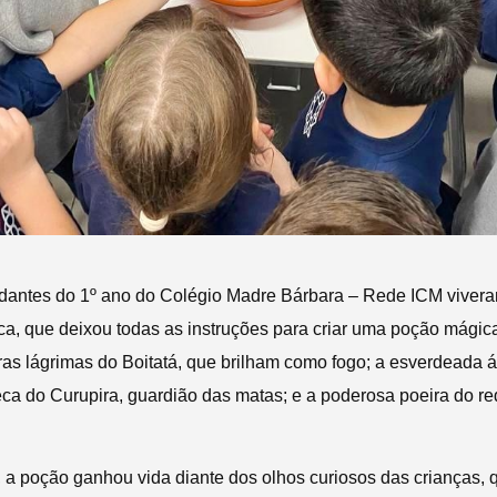
tudantes do 1º ano do Colégio Madre Bárbara – Rede ICM vive
a, que deixou todas as instruções para criar uma poção mágica
ras lágrimas do Boitatá, que brilham como fogo; a esverdeada ág
leca do Curupira, guardião das matas; e a poderosa poeira do r
 a poção ganhou vida diante dos olhos curiosos das crianças, q