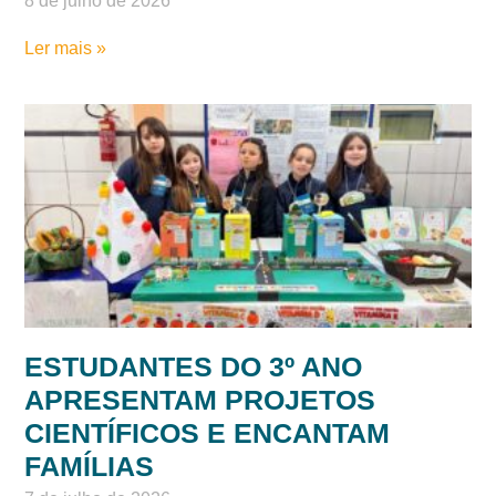
INVESTIGAÇÃO E DESCOBERTA:
NÍVEL 4 DESTACA-SE NA 9ª
MOSTRA DE CIÊNCIA E
INOVAÇÃO E 7ª MOSTRA MAKER
8 de julho de 2026
Ler mais »