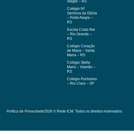
Frederico
– Rio de Janeiro –
Westphalen – RS
RJ
Colégio Dom
Feliciano –
Gravataí – RS
Colégio Madre
Bárbara –
Lajeado – RS
Colégio Mãe de
Deus – Porto
Alegre – RS
Colégio Nª
Senhora da Glória
– Porto Alegre –
RS
Escola Cristo Rei
– Rio Grande –
RS
Colégio Coração
de Maria – Santa
Maria – RS
Colégio Stella
Maris – Viamão –
RS