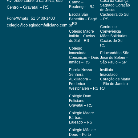
Ensino
Socioassistenciai
Puente, 460
Escola Nossa
Instituto São
90035-150 –
Senhora
Benedito – Porto
Porto Alegre –
Aparecida – Iporã
Alegre – RS
– PR
RS
Instituto
+55 51
Escola Pio XII –
Providência –
Rio de Janeiro –
Porto Alegre – RS
3323.9700
RJ
Lar São José –
contato@redeicm.org.br
Escola Nossa
Taquari – RS
Senhora do
Av. José Loureiro da Silva, 655
Casa da Criança
Carmo –
Sagrado Coração
Realengo – RJ
Centro – Gravataí – RS
de Jesus –
Escola São
Cachoeira do Sul
Fone/Whats: 51 3488-1400
Benedito – Bagé
– RS
– RS
colegio@colegiodomfeliciano.com.br
Centro de
Colégio Madre
Convivência
Imilda – Caxias
Mãos Solidárias –
do Sul – RS
Caxias do Sul –
RS
Colégio
Imaculada
Educandário São
Conceição – Dois
José de Belém –
Irmãos – RS
São Paulo – SP
Escola Nossa
Instituto
Senhora
Imaculado
Auxiliadora –
Coração de Maria