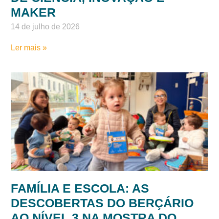
CONECTANDO CONHECIMENTO
E FUTURO: 5º ANO, ENSINO
MÉDIO E TÉCNICOS NA MOSTRA
DE CIÊNCIA, INOVAÇÃO E
MAKER
14 de julho de 2026
Ler mais »