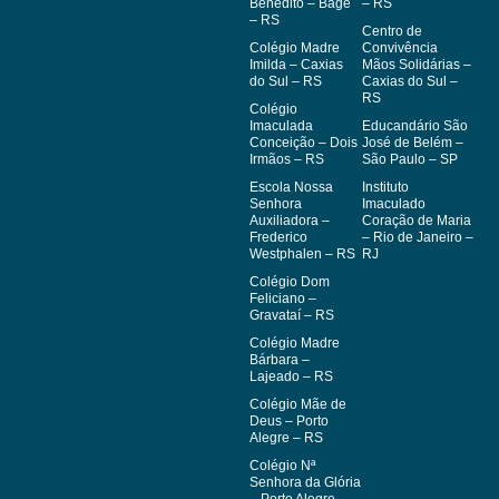
Benedito – Bagé
– RS
– RS
Centro de
Colégio Madre
Convivência
Imilda – Caxias
Mãos Solidárias –
do Sul – RS
Caxias do Sul –
RS
Colégio
Imaculada
Educandário São
Conceição – Dois
José de Belém –
Irmãos – RS
São Paulo – SP
Escola Nossa
Instituto
Senhora
Imaculado
Auxiliadora –
Coração de Maria
Frederico
– Rio de Janeiro –
Westphalen – RS
RJ
Colégio Dom
Feliciano –
Gravataí – RS
Colégio Madre
Bárbara –
Lajeado – RS
Colégio Mãe de
Deus – Porto
Alegre – RS
Colégio Nª
Senhora da Glória