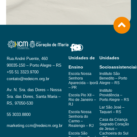
Unidades de
Unidades
Rua André Puente, 460
90035-150 – Porto Alegre – RS
Ensino
Socioassistenciai
+55 51 3323.9700
Escola Nossa
Instituto São
Senhora
Benedito – Porto
contato@redeicm.org.br
Aparecida – Iporã
Alegre – RS
– PR
Av. N. Sra. das Dores – Nossa
Instituto
Escola Pio XII –
Providência –
Sra. das Dores, Santa Maria –
Rio de Janeiro –
Porto Alegre – RS
RS, 97050-530
RJ
Lar São José –
Escola Nossa
Taquari – RS
55 3033.8800
Senhora do
Casa da Criança
Carmo –
Sagrado Coração
marketing.ccm@redeicm.org.br
Realengo – RJ
de Jesus –
Escola São
Cachoeira do Sul