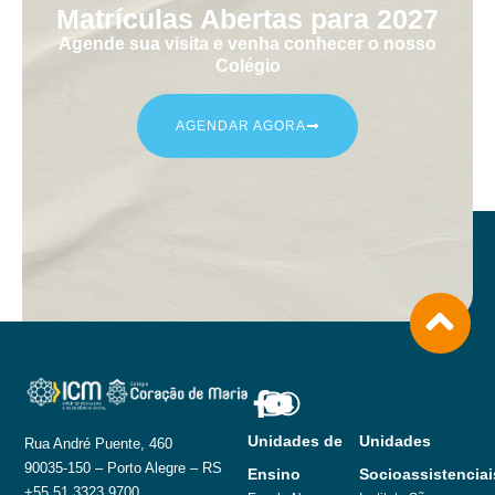
Matrículas Abertas para 2027
Agende sua visita e venha conhecer o nosso
Colégio
AGENDAR AGORA
Unidades de
Unidades
Rua André Puente, 460
90035-150 – Porto Alegre – RS
Ensino
Socioassistenciai
+55 51 3323.9700