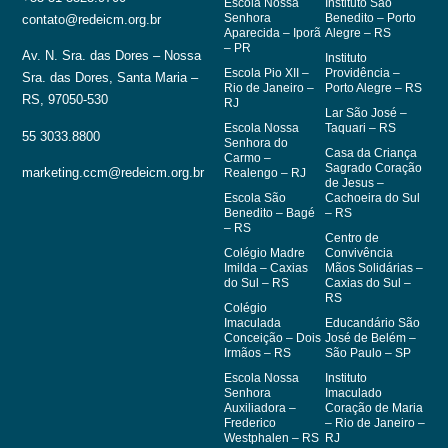
Escola Nossa
Instituto São
Senhora
Benedito – Porto
contato@redeicm.org.br
Aparecida – Iporã
Alegre – RS
– PR
Av. N. Sra. das Dores – Nossa
Instituto
Escola Pio XII –
Providência –
Sra. das Dores, Santa Maria –
Rio de Janeiro –
Porto Alegre – RS
RS, 97050-530
RJ
Lar São José –
Escola Nossa
Taquari – RS
55 3033.8800
Senhora do
Casa da Criança
Carmo –
Sagrado Coração
marketing.ccm@redeicm.org.br
Realengo – RJ
de Jesus –
Escola São
Cachoeira do Sul
Benedito – Bagé
– RS
– RS
Centro de
Colégio Madre
Convivência
Imilda – Caxias
Mãos Solidárias –
do Sul – RS
Caxias do Sul –
RS
Colégio
Imaculada
Educandário São
Conceição – Dois
José de Belém –
Irmãos – RS
São Paulo – SP
Escola Nossa
Instituto
Senhora
Imaculado
Auxiliadora –
Coração de Maria
Frederico
– Rio de Janeiro –
Westphalen – RS
RJ