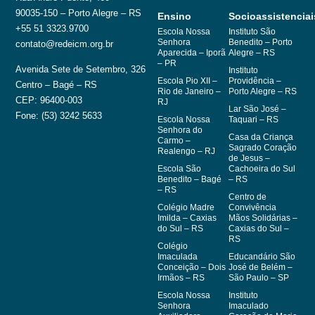
90035-150 – Porto Alegre – RS
Ensino
Socioassistenciai
+55 51 3323.9700
Escola Nossa
Instituto São
Senhora
Benedito – Porto
contato@redeicm.org.br
Aparecida – Iporã
Alegre – RS
– PR
Avenida Sete de Setembro, 326
Instituto
Escola Pio XII –
Providência –
Centro – Bagé – RS
Rio de Janeiro –
Porto Alegre – RS
CEP: 96400-003
RJ
Lar São José –
Fone: (53) 3242 5633
Escola Nossa
Taquari – RS
Senhora do
Casa da Criança
Carmo –
Sagrado Coração
Realengo – RJ
de Jesus –
Escola São
Cachoeira do Sul
Benedito – Bagé
– RS
– RS
Centro de
Colégio Madre
Convivência
Imilda – Caxias
Mãos Solidárias –
do Sul – RS
Caxias do Sul –
RS
Colégio
Imaculada
Educandário São
Conceição – Dois
José de Belém –
Irmãos – RS
São Paulo – SP
Escola Nossa
Instituto
Senhora
Imaculado