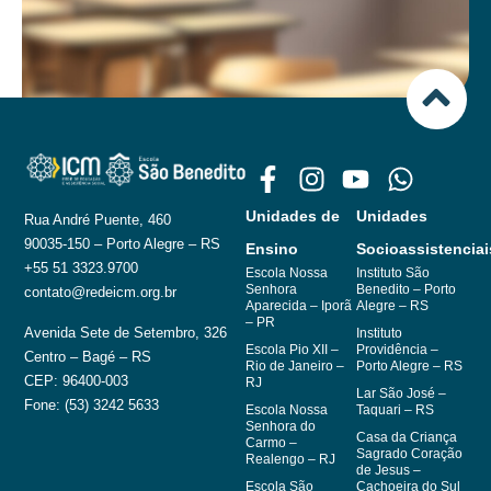
Unidades de
Unidades
Rua André Puente, 460
90035-150 – Porto Alegre – RS
Ensino
Socioassistenciai
+55 51 3323.9700
Escola Nossa
Instituto São
Senhora
Benedito – Porto
contato@redeicm.org.br
Aparecida – Iporã
Alegre – RS
– PR
Avenida Sete de Setembro, 326
Instituto
Escola Pio XII –
Providência –
Centro – Bagé – RS
Rio de Janeiro –
Porto Alegre – RS
CEP: 96400-003
RJ
Lar São José –
Fone: (53) 3242 5633
Escola Nossa
Taquari – RS
Senhora do
Casa da Criança
Carmo –
Sagrado Coração
Realengo – RJ
de Jesus –
Escola São
Cachoeira do Sul