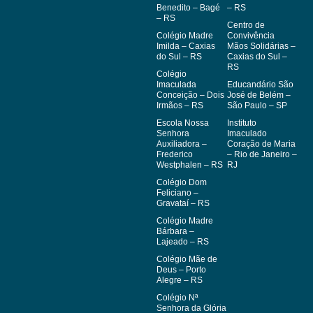
Benedito – Bagé
– RS
– RS
Centro de
Colégio Madre
Convivência
Imilda – Caxias
Mãos Solidárias –
do Sul – RS
Caxias do Sul –
RS
Colégio
Imaculada
Educandário São
Conceição – Dois
José de Belém –
Irmãos – RS
São Paulo – SP
Escola Nossa
Instituto
Senhora
Imaculado
Auxiliadora –
Coração de Maria
Frederico
– Rio de Janeiro –
Westphalen – RS
RJ
Colégio Dom
Feliciano –
Gravataí – RS
Colégio Madre
Bárbara –
Lajeado – RS
Colégio Mãe de
Deus – Porto
Alegre – RS
Colégio Nª
Senhora da Glória