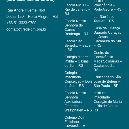
Instituto
Escola Pio XII –
Providência –
Rio de Janeiro –
Porto Alegre – RS
Rua André Puente, 460
RJ
90035-150 – Porto Alegre – RS
Lar São José –
Escola Nossa
Taquari – RS
+55 51 3323.9700
Senhora do
Casa da Criança
contato@redeicm.org.br
Carmo –
Sagrado Coração
Realengo – RJ
de Jesus –
Escola São
Cachoeira do Sul
Benedito – Bagé
– RS
– RS
Centro de
Colégio Madre
Convivência
Imilda – Caxias
Mãos Solidárias –
do Sul – RS
Caxias do Sul –
RS
Colégio
Imaculada
Educandário São
Conceição – Dois
José de Belém –
Irmãos – RS
São Paulo – SP
Escola Nossa
Instituto
Senhora
Imaculado
Auxiliadora –
Coração de Maria
Frederico
– Rio de Janeiro –
Westphalen – RS
RJ
Colégio Dom
Feliciano –
Gravataí – RS