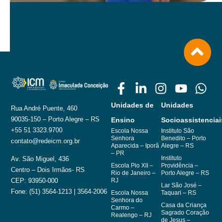
Unidades de
Unidades
Rua André Puente, 460
90035-150 – Porto Alegre – RS
Ensino
Socioassistenciai
+55 51 3323.9700
Escola Nossa
Instituto São
Senhora
Benedito – Porto
contato@redeicm.org.br
Aparecida – Iporã
Alegre – RS
– PR
Instituto
Av. São Miguel, 436
Escola Pio XII –
Providência –
Centro – Dois Irmãos- RS
Rio de Janeiro –
Porto Alegre – RS
RJ
CEP: 93950-000
Lar São José –
Fone: (51) 3564-1213 | 3564-2006
Escola Nossa
Taquari – RS
Senhora do
Casa da Criança
Carmo –
Sagrado Coração
Realengo – RJ
de Jesus –