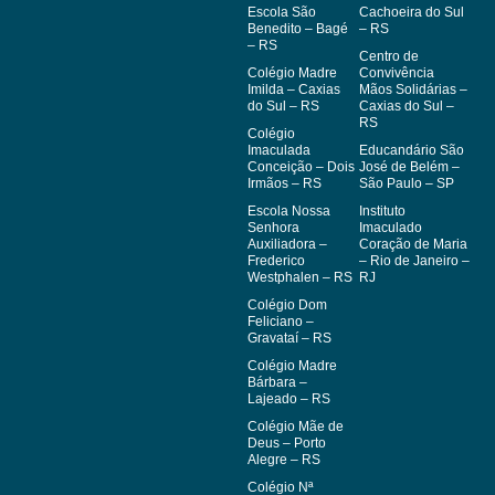
Escola São
Cachoeira do Sul
Benedito – Bagé
– RS
– RS
Centro de
Colégio Madre
Convivência
Imilda – Caxias
Mãos Solidárias –
do Sul – RS
Caxias do Sul –
RS
Colégio
Imaculada
Educandário São
Conceição – Dois
José de Belém –
Irmãos – RS
São Paulo – SP
Escola Nossa
Instituto
Senhora
Imaculado
Auxiliadora –
Coração de Maria
Frederico
– Rio de Janeiro –
Westphalen – RS
RJ
Colégio Dom
Feliciano –
Gravataí – RS
Colégio Madre
Bárbara –
Lajeado – RS
Colégio Mãe de
Deus – Porto
Alegre – RS
Colégio Nª