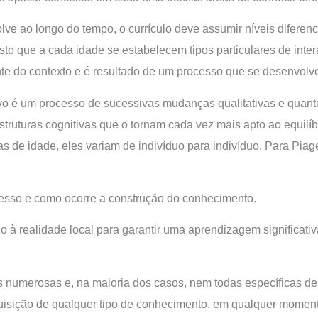
ve ao longo do tempo, o currículo deve assumir níveis diferen
to que a cada idade se estabelecem tipos particulares de intera
e do contexto e é resultado de um processo que se desenvolve
o é um processo de sucessivas mudanças qualitativas e quantita
estruturas cognitivas que o tornam cada vez mais apto ao equil
 de idade, eles variam de indivíduo para indivíduo. Para Piaget
cesso e como ocorre a construção do conhecimento.
lo à realidade local para garantir uma aprendizagem significa
s numerosas e, na maioria dos casos, nem todas específicas d
uisição de qualquer tipo de conhecimento, em qualquer moment