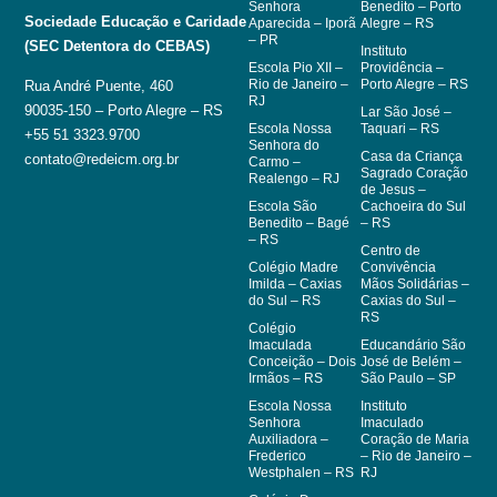
Senhora
Benedito – Porto
Sociedade Educação e Caridade
Aparecida – Iporã
Alegre – RS
– PR
(SEC Detentora do CEBAS)
Instituto
Escola Pio XII –
Providência –
Rio de Janeiro –
Porto Alegre – RS
Rua André Puente, 460
RJ
90035-150 – Porto Alegre – RS
Lar São José –
Escola Nossa
Taquari – RS
+55 51 3323.9700
Senhora do
Casa da Criança
contato@redeicm.org.br
Carmo –
Sagrado Coração
Realengo – RJ
de Jesus –
Escola São
Cachoeira do Sul
Benedito – Bagé
– RS
– RS
Centro de
Colégio Madre
Convivência
Imilda – Caxias
Mãos Solidárias –
do Sul – RS
Caxias do Sul –
RS
Colégio
Imaculada
Educandário São
Conceição – Dois
José de Belém –
Irmãos – RS
São Paulo – SP
Escola Nossa
Instituto
Senhora
Imaculado
Auxiliadora –
Coração de Maria
Frederico
– Rio de Janeiro –
Westphalen – RS
RJ