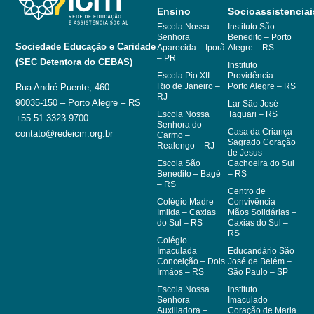
Ensino
Socioassistenciai
Escola Nossa
Instituto São
Senhora
Benedito – Porto
Sociedade Educação e Caridade
Aparecida – Iporã
Alegre – RS
– PR
(SEC Detentora do CEBAS)
Instituto
Escola Pio XII –
Providência –
Rio de Janeiro –
Porto Alegre – RS
Rua André Puente, 460
RJ
90035-150 – Porto Alegre – RS
Lar São José –
Escola Nossa
Taquari – RS
+55 51 3323.9700
Senhora do
Casa da Criança
contato@redeicm.org.br
Carmo –
Sagrado Coração
Realengo – RJ
de Jesus –
Escola São
Cachoeira do Sul
Benedito – Bagé
– RS
– RS
Centro de
Colégio Madre
Convivência
Imilda – Caxias
Mãos Solidárias –
do Sul – RS
Caxias do Sul –
RS
Colégio
Imaculada
Educandário São
Conceição – Dois
José de Belém –
Irmãos – RS
São Paulo – SP
Escola Nossa
Instituto
Senhora
Imaculado
Auxiliadora –
Coração de Maria