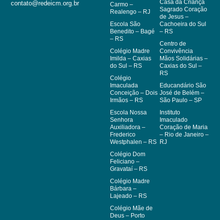
Casa da Criança
contato@redeicm.org.br
Carmo –
Sagrado Coração
Realengo – RJ
de Jesus –
Escola São
Cachoeira do Sul
Benedito – Bagé
– RS
– RS
Centro de
Colégio Madre
Convivência
Imilda – Caxias
Mãos Solidárias –
do Sul – RS
Caxias do Sul –
RS
Colégio
Imaculada
Educandário São
Conceição – Dois
José de Belém –
Irmãos – RS
São Paulo – SP
Escola Nossa
Instituto
Senhora
Imaculado
Auxiliadora –
Coração de Maria
Frederico
– Rio de Janeiro –
Westphalen – RS
RJ
Colégio Dom
Feliciano –
Gravataí – RS
Colégio Madre
Bárbara –
Lajeado – RS
Colégio Mãe de
Deus – Porto