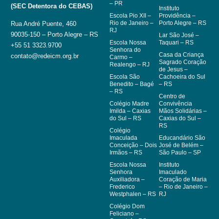
– PR
(SEC Detentora do CEBAS)
Instituto
Escola Pio XII –
Providência –
Rio de Janeiro –
Porto Alegre – RS
Rua André Puente, 460
RJ
90035-150 – Porto Alegre – RS
Lar São José –
Escola Nossa
Taquari – RS
+55 51 3323.9700
Senhora do
Casa da Criança
contato@redeicm.org.br
Carmo –
Sagrado Coração
Realengo – RJ
de Jesus –
Escola São
Cachoeira do Sul
Benedito – Bagé
– RS
– RS
Centro de
Colégio Madre
Convivência
Imilda – Caxias
Mãos Solidárias –
do Sul – RS
Caxias do Sul –
RS
Colégio
Imaculada
Educandário São
Conceição – Dois
José de Belém –
Irmãos – RS
São Paulo – SP
Escola Nossa
Instituto
Senhora
Imaculado
Auxiliadora –
Coração de Maria
Frederico
– Rio de Janeiro –
Westphalen – RS
RJ
Colégio Dom
Feliciano –