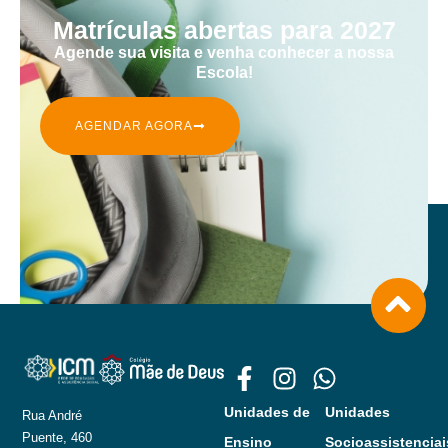
Matrículas abertas para 2027
Agende sua visita e venha conhecer a nossa
Escola!
AGENDAR AGORA
Unidades de
Unidades
Rua André
Puente, 460
Ensino
Socioassistenciai