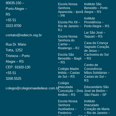
90035-150 –
Escola Nossa
Instituto São
Senhora
Benedito – Porto
Porto Alegre –
Aparecida – Iporã
Alegre – RS
RS
– PR
Instituto
+55 51
Escola Pio XII –
Providência –
3323.9700
Rio de Janeiro –
Porto Alegre – RS
RJ
Lar São José –
contato@redeicm.org.br
Escola Nossa
Taquari – RS
Senhora do
Casa da Criança
Carmo –
Rua Dr. Mário
Sagrado Coração
Realengo – RJ
Totta, 1252
de Jesus –
Escola São
Cachoeira do Sul
Tristeza – Porto
Benedito – Bagé
– RS
Alegre – RS
– RS
Centro de
CEP: 91920-130
Colégio Madre
Convivência
Imilda – Caxias
Mãos Solidárias –
+55 51
do Sul – RS
Caxias do Sul –
3268.5525
RS
Colégio
Imaculada
Educandário São
colegio@colegiomaededeus.com.br
Conceição – Dois
José de Belém –
Irmãos – RS
São Paulo – SP
Escola Nossa
Instituto
Senhora
Imaculado
Auxiliadora –
Coração de Maria
Frederico
– Rio de Janeiro –