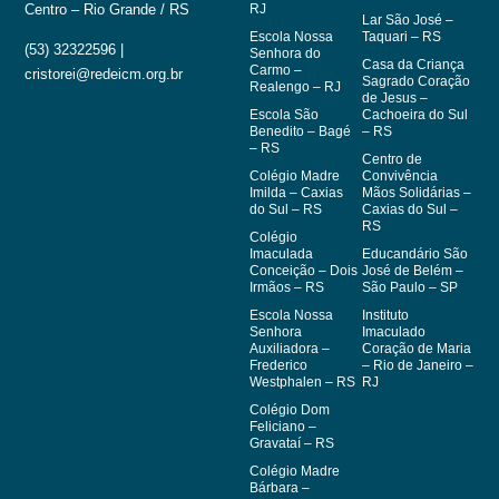
RJ
Centro – Rio Grande / RS
Lar São José –
Escola Nossa
Taquari – RS
(53) 32322596 |
Senhora do
Casa da Criança
Carmo –
cristorei@redeicm.org.br
Sagrado Coração
Realengo – RJ
de Jesus –
Escola São
Cachoeira do Sul
Benedito – Bagé
– RS
– RS
Centro de
Colégio Madre
Convivência
Imilda – Caxias
Mãos Solidárias –
do Sul – RS
Caxias do Sul –
RS
Colégio
Imaculada
Educandário São
Conceição – Dois
José de Belém –
Irmãos – RS
São Paulo – SP
Escola Nossa
Instituto
Senhora
Imaculado
Auxiliadora –
Coração de Maria
Frederico
– Rio de Janeiro –
Westphalen – RS
RJ
Colégio Dom
Feliciano –
Gravataí – RS
Colégio Madre
Bárbara –