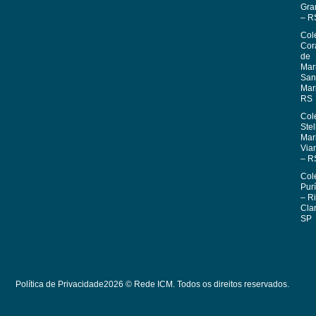
Gra
– R
Col
Cor
de
Mar
San
Mar
RS
Col
Stel
Mar
Via
– R
Col
Pur
– R
Cla
SP
Política de Privacidade
2026 © Rede ICM. Todos os direitos reservados.