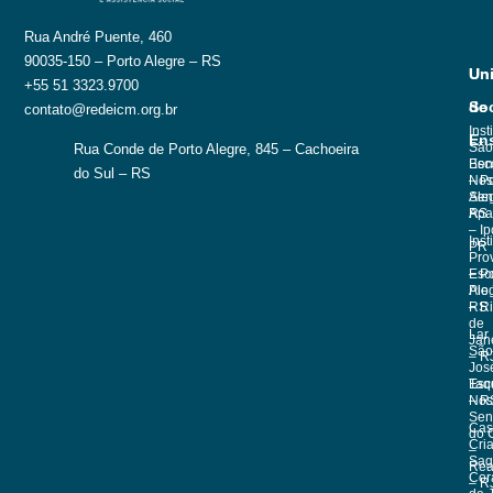
f
Rua André Puente, 460
90035-150 – Porto Alegre – RS
Un
Un
+55 51 3323.9700
de
Soc
contato@redeicm.org.br
Inst
En
São
Rua Conde de Porto Alegre, 845 – Cachoeira
Esc
Ben
do Sul – RS
Nos
– Po
Sen
Ale
Apa
RS
– Ip
Inst
PR
Pro
Esc
– Po
Pio 
Ale
– R
RS
de
Lar
Jan
São
– R
Jos
Esc
Taq
Nos
– R
Sen
Cas
do 
Cri
–
Sag
Rea
Cor
– R