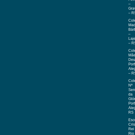
–
Gra
– R
Col
Mad
Bár
–
Laj
– R
Col
Mãe
Deu
Por
Ale
– R
Col
Nª
Sen
da
Glór
Por
Ale
RS
Esc
Cris
Rei
Rio